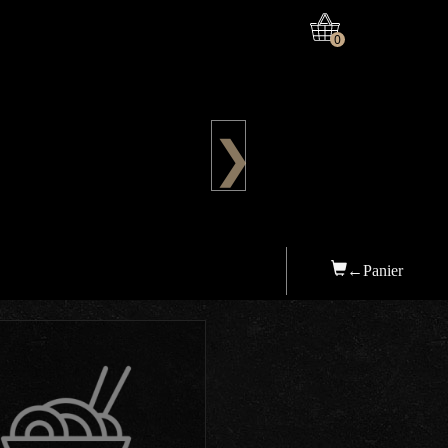
0
❯
←Panier