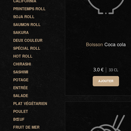
CALIFORNIA
PRINTEMPS ROLL
SOJA ROLL
SAUMON ROLL
SAKURA
DEUX COULEUR
Boisson
Coca cola
SPÉCIAL ROLL
HOT ROLL
CHIRASHI
3.0 €
33 CL
SASHIMI
POTAGE
AJOUTER
ENTRÉE
0
-
+
SALADE
PLAT VÉGÉTARIEN
POULET
BŒUF
FRUIT DE MER