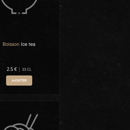
Boisson
Ice tea
2.5 €
33 CL
AJOUTER
0
-
+