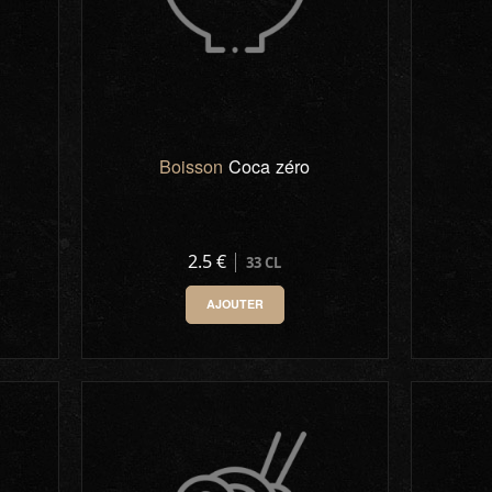
Boisson
Coca zéro
2.5 €
33 CL
AJOUTER
0
-
+