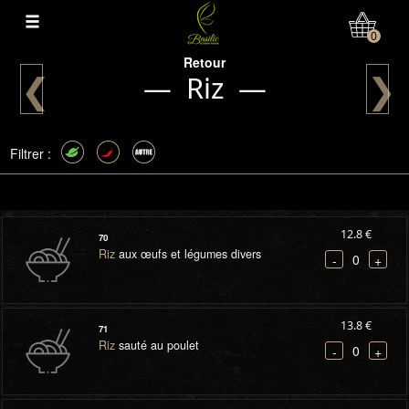
Mon Compte
0
Retour
❮
❯
— Riz —
Filtrer :
12.8 €
70
Riz
aux œufs et légumes divers
0
-
+
13.8 €
71
Riz
sauté au poulet
0
-
+