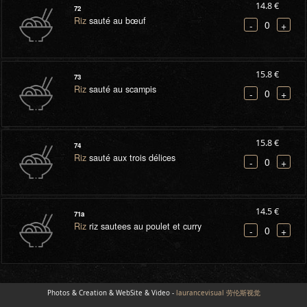
14.8 €
72
Riz
sauté au bœuf
0
-
+
15.8 €
73
Riz
sauté au scampis
0
-
+
15.8 €
74
Riz
sauté aux trois délices
0
-
+
14.5 €
71a
Riz
riz sautees au poulet et curry
0
-
+
Photos & Creation & WebSite & Video -
laurancevisual 劳伦斯视觉